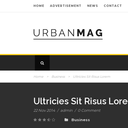
HOME
ADVERTISEMENT
NEWS
CONTACT
Home
>
Business
>
Ultricies Sit Risus Lorem
Ultricies Sit Risus Lor
22 Nov 2014
/
admin
/
0 Comment
Business