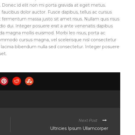
. Donec id elit non mi porta gravida at eget metus.
faucibus dolor auctor. Fusce dapibus, tellus ac cursus
ermentum massa justo sit amet risus. Nullam quis risus
dio dui. Integer posuere erat a ante venenatis dapibus
da magna mollis euismod. Morbi leo risus, porta ac
commodo cursus magna, vel scelerisque nisl consectetur
 lacinia bibendum nulla sed consectetur. Integer posuere
uet.
Next Post
Ultricies Ipsum Ullamcorper