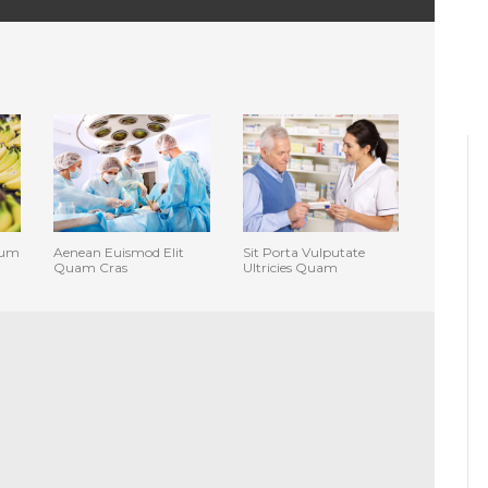
sum
Aenean Euismod Elit
Sit Porta Vulputate
Quam Cras
Ultricies Quam