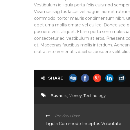
Vestibulum id ligula porta felis euismod semper
Vivamus sagittis lacus vel augue laoreet rutrum 
commodo, tortor mauris condimentum nibh, ut f
eget urna mollis ornare vel eu leo. Donec sed o
posuere velit aliquet. Etiam porta sem malesua
consectetur ac, vestibulum at eros. Praesent 
et. Maecenas faucibus mollis interdum. Aenean
erat a ante venenatis dapibus posuere velit aliq
SHARE
Business
,
Money
,
Technology
Previous Post
Ligula Commodo Inceptos Vulputate