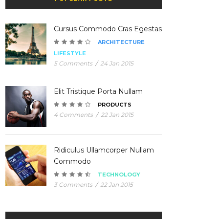
Cursus Commodo Cras Egestas
ARCHITECTURE
LIFESTYLE
5 Comments
/
24 Jan 2015
Elit Tristique Porta Nullam
PRODUCTS
4 Comments
/
22 Jan 2015
Ridiculus Ullamcorper Nullam
Commodo
TECHNOLOGY
3 Comments
/
22 Jan 2015