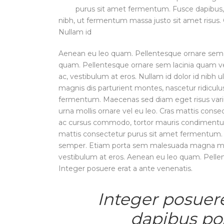
purus sit amet fermentum. Fusce dapibus
nibh, ut fermentum massa justo sit amet risus.
Nullam id
Aenean eu leo quam. Pellentesque ornare sem 
quam. Pellentesque ornare sem lacinia quam ven
ac, vestibulum at eros. Nullam id dolor id nibh u
magnis dis parturient montes, nascetur ridicul
fermentum. Maecenas sed diam eget risus varius
urna mollis ornare vel eu leo. Cras mattis cons
ac cursus commodo, tortor mauris condimentum
mattis consectetur purus sit amet fermentum. N
semper. Etiam porta sem malesuada magna molli
vestibulum at eros. Aenean eu leo quam. Pelle
Integer posuere erat a ante venenatis.
Integer posuere
dapibus pos