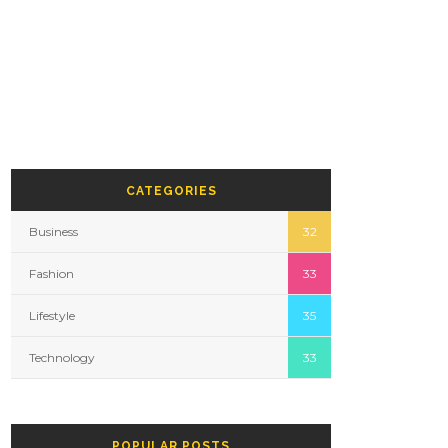
CATEGORIES
Business
32
Fashion
33
Lifestyle
35
Technology
33
POPULAR POSTS