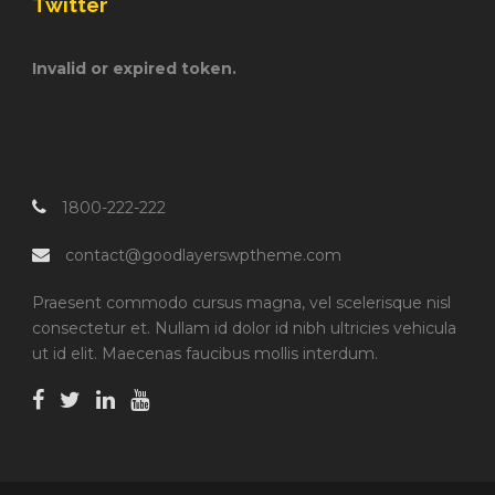
Twitter
Invalid or expired token.
1800-222-222
contact@goodlayerswptheme.com
Praesent commodo cursus magna, vel scelerisque nisl
consectetur et. Nullam id dolor id nibh ultricies vehicula
ut id elit. Maecenas faucibus mollis interdum.