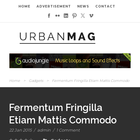
HOME
ADVERTISEMENT
NEWS
CONTACT
Home
>
Gadgets
>
Fermentum Fringilla Etiam Mattis Commodo
Fermentum Fringilla
Etiam Mattis Commodo
22 Jan 2015
/
admin
/
1 Comment