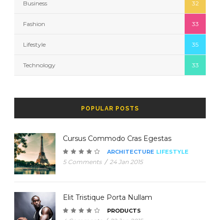
Business
32
Fashion
33
Lifestyle
35
Technology
33
POPULAR POSTS
Cursus Commodo Cras Egestas
ARCHITECTURE
LIFESTYLE
5 Comments
/
24 Jan 2015
Elit Tristique Porta Nullam
PRODUCTS