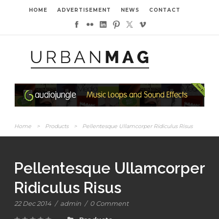
HOME
ADVERTISEMENT
NEWS
CONTACT
Home
>
Products
>
Pellentesque Ullamcorper Ridiculus Risus
Pellentesque Ullamcorper
Ridiculus Risus
22 Dec 2014
/
admin
/
0 Comment