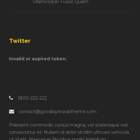
Ullamcorper Fusce Quam
Twitter
Invalid or expired token.
1800-222-222
contact@goodlayerswptheme.com
Praesent commodo cursus magna, vel scelerisque nisl
consectetur et. Nullam id dolor id nibh ultricies vehicula
ut id elit. Maecenas faucibus mollis interdum.