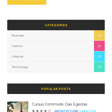
CATEGORIES
Business
32
Fashion
33
Lifestyle
35
Technology
33
POPULAR POSTS
Cursus Commodo Cras Egestas
ARCHITECTURE
LIFESTYLE