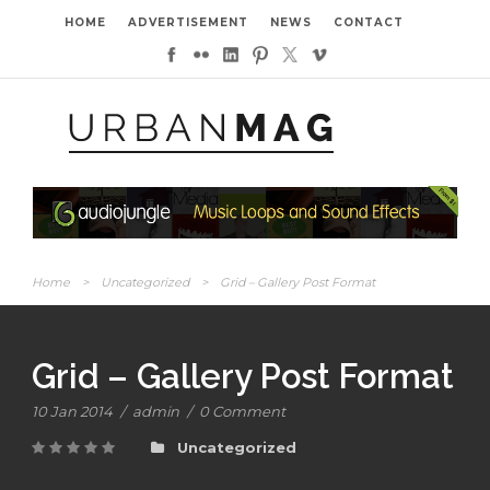
HOME
ADVERTISEMENT
NEWS
CONTACT
Home
>
Uncategorized
>
Grid – Gallery Post Format
Grid – Gallery Post Format
10 Jan 2014
/
admin
/
0 Comment
Uncategorized