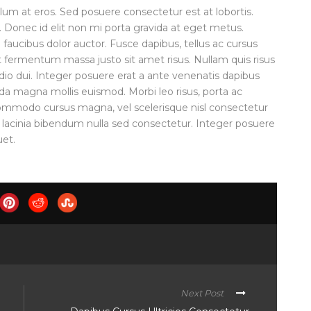
ulum at eros. Sed posuere consectetur est at lobortis.
. Donec id elit non mi porta gravida at eget metus.
faucibus dolor auctor. Fusce dapibus, tellus ac cursus
ermentum massa justo sit amet risus. Nullam quis risus
dio dui. Integer posuere erat a ante venenatis dapibus
da magna mollis euismod. Morbi leo risus, porta ac
commodo cursus magna, vel scelerisque nisl consectetur
 lacinia bibendum nulla sed consectetur. Integer posuere
uet.
Next Post