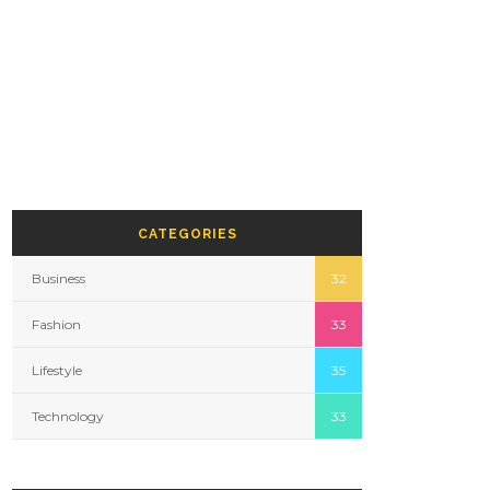
CATEGORIES
Business
32
Fashion
33
Lifestyle
35
Technology
33