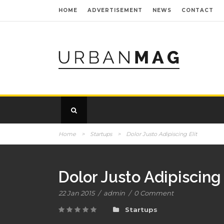
HOME
ADVERTISEMENT
NEWS
CONTACT
Home
>
Startups
>
Dolor Justo Adipiscing Elit
Dolor Justo Adipiscing 
22 Jan 2015
/
admin
/
0 Comment
Startups