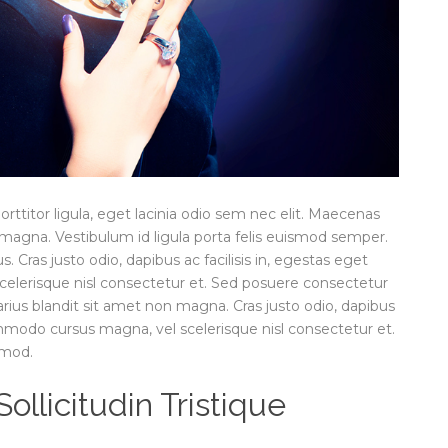
orttitor ligula, eget lacinia odio sem nec elit. Maecenas
 magna. Vestibulum id ligula porta felis euismod semper.
 Cras justo odio, dapibus ac facilisis in, egestas eget
lerisque nisl consectetur et. Sed posuere consectetur
arius blandit sit amet non magna. Cras justo odio, dapibus
ommodo cursus magna, vel scelerisque nisl consectetur et.
smod.
llicitudin Tristique