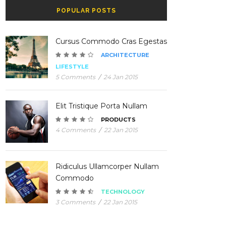
POPULAR POSTS
Cursus Commodo Cras Egestas
ARCHITECTURE
LIFESTYLE
5 Comments
/
24 Jan 2015
Elit Tristique Porta Nullam
PRODUCTS
4 Comments
/
22 Jan 2015
Ridiculus Ullamcorper Nullam
Commodo
TECHNOLOGY
3 Comments
/
22 Jan 2015