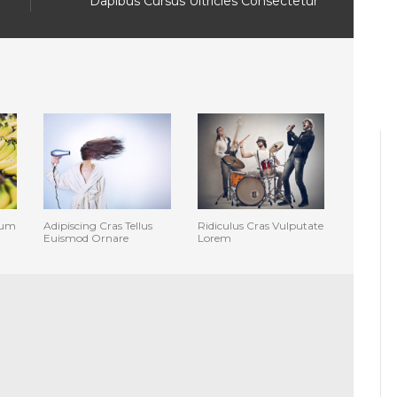
Dapibus Cursus Ultricies Consectetur
sum
Adipiscing Cras Tellus
Ridiculus Cras Vulputate
Euismod Ornare
Lorem