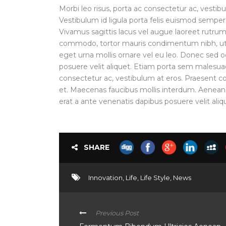
Morbi leo risus, porta ac consectetur ac, vestib
Vestibulum id ligula porta felis euismod semper
Vivamus sagittis lacus vel augue laoreet rutrum 
commodo, tortor mauris condimentum nibh, ut f
eget urna mollis ornare vel eu leo. Donec sed o
posuere velit aliquet. Etiam porta sem malesua
consectetur ac, vestibulum at eros. Praesent 
et. Maecenas faucibus mollis interdum. Aenean
erat a ante venenatis dapibus posuere velit aliq
SHARE
Innovation
,
Life
,
Life Style
,
News
Previous Post