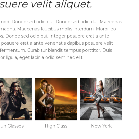
uere velit aliquet.
mod. Donec sed odio dui. Donec sed odio dui. Maecenas
n magna. Maecenas faucibus mollis interdum. Morbi leo
ros. Donec sed odio dui. Integer posuere erat a ante
r posuere erat a ante venenatis dapibus posuere velit
 fermentum. Curabitur blandit tempus porttitor. Duis
r ligula, eget lacinia odio sem nec elit.
Sun Glasses
High Class
New York